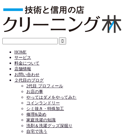
HOME
サービス
料金について
店舗情報
お問い合わせ
２代目のブログ
2代目 プロフィール
お店の事
やってはダメをやってみた
コインランドリー
シミ抜き・特殊加工
修理&染め
家庭洗濯の知識
洗剤＆洗濯グッズ深掘り
自宅で洗う