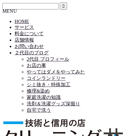
MENU
HOME
サービス
料金について
店舗情報
お問い合わせ
２代目のブログ
2代目 プロフィール
お店の事
やってはダメをやってみた
コインランドリー
シミ抜き・特殊加工
修理&染め
家庭洗濯の知識
洗剤＆洗濯グッズ深掘り
自宅で洗う
HOME
サービス
料金について