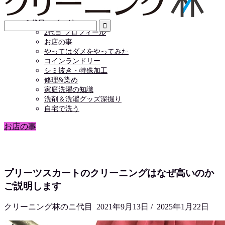
店舗情報
お問い合わせ
２代目のブログ
2代目 プロフィール
お店の事
やってはダメをやってみた
コインランドリー
シミ抜き・特殊加工
修理&染め
家庭洗濯の知識
洗剤＆洗濯グッズ深掘り
自宅で洗う
お店の事
プリーツスカートのクリーニングはなぜ高いのか
ご説明します
クリーニング林のニ代目
2021年9月13日
/
2025年1月22日