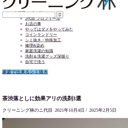
店舗情報
お問い合わせ
２代目のブログ
2代目 プロフィール
お店の事
やってはダメをやってみた
コインランドリー
シミ抜き・特殊加工
修理&染め
家庭洗濯の知識
洗剤＆洗濯グッズ深掘り
自宅で洗う
家庭で出来るシミ抜き
茶渋落としに効果アリの洗剤3選
クリーニング林のニ代目
2021年10月4日
/
2025年2月5日