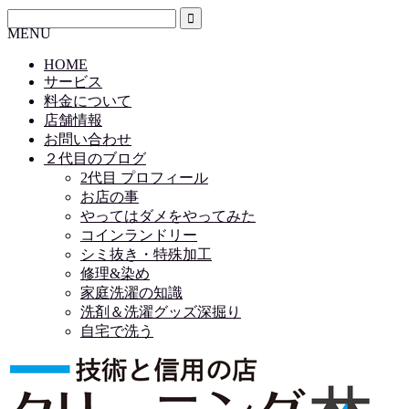
MENU
HOME
サービス
料金について
店舗情報
お問い合わせ
２代目のブログ
2代目 プロフィール
お店の事
やってはダメをやってみた
コインランドリー
シミ抜き・特殊加工
修理&染め
家庭洗濯の知識
洗剤＆洗濯グッズ深掘り
自宅で洗う
HOME
サービス
料金について