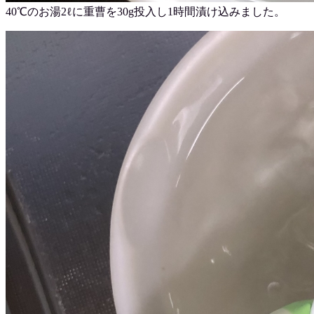
40℃のお湯2ℓに重曹を30g投入し1時間漬け込みました。