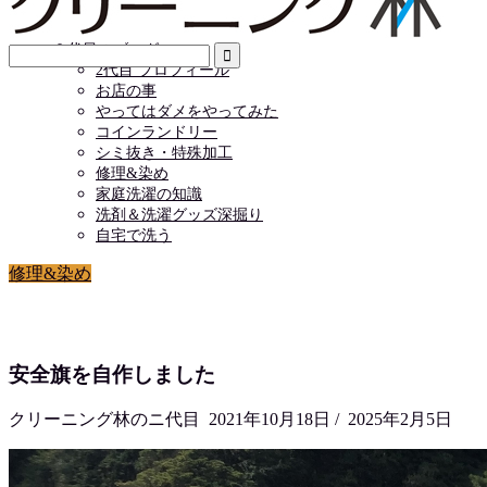
店舗情報
お問い合わせ
２代目のブログ
2代目 プロフィール
お店の事
やってはダメをやってみた
コインランドリー
シミ抜き・特殊加工
修理&染め
家庭洗濯の知識
洗剤＆洗濯グッズ深掘り
自宅で洗う
修理&染め
安全旗を自作しました
クリーニング林のニ代目
2021年10月18日
/
2025年2月5日