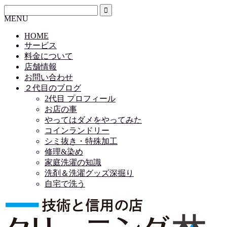
MENU
HOME
サービス
料金について
店舗情報
お問い合わせ
２代目のブログ
2代目 プロフィール
お店の事
やってはダメをやってみた
コインランドリー
シミ抜き・特殊加工
修理&染め
家庭洗濯の知識
洗剤＆洗濯グッズ深掘り
自宅で洗う
HOME
サービス
料金について