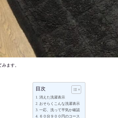
てみます。
目次
消えた洗濯表示
おそらくこんな洗濯表示
一応、洗って平気か確認
６０分９００円のコース