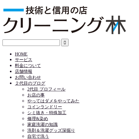
HOME
サービス
料金について
店舗情報
お問い合わせ
２代目のブログ
2代目 プロフィール
お店の事
やってはダメをやってみた
コインランドリー
シミ抜き・特殊加工
修理&染め
家庭洗濯の知識
洗剤＆洗濯グッズ深掘り
自宅で洗う