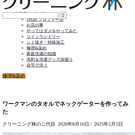
店舗情報
お問い合わせ
２代目のブログ
2代目 プロフィール
お店の事
やってはダメをやってみた
コインランドリー
シミ抜き・特殊加工
修理&染め
家庭洗濯の知識
洗剤＆洗濯グッズ深掘り
自宅で洗う
修理&染め
ワークマンのタオルでネックゲーターを作ってみ
た
クリーニング林のニ代目
2020年8月16日
/
2025年2月5日