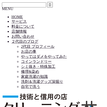
MENU
HOME
サービス
料金について
店舗情報
お問い合わせ
２代目のブログ
2代目 プロフィール
お店の事
やってはダメをやってみた
コインランドリー
シミ抜き・特殊加工
修理&染め
家庭洗濯の知識
洗剤＆洗濯グッズ深掘り
自宅で洗う
HOME
サービス
料金について