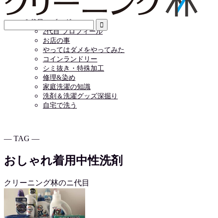
店舗情報
お問い合わせ
２代目のブログ
2代目 プロフィール
お店の事
やってはダメをやってみた
コインランドリー
シミ抜き・特殊加工
修理&染め
家庭洗濯の知識
洗剤＆洗濯グッズ深掘り
自宅で洗う
― TAG ―
おしゃれ着用中性洗剤
クリーニング林のニ代目