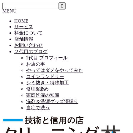
MENU
HOME
サービス
料金について
店舗情報
お問い合わせ
２代目のブログ
2代目 プロフィール
お店の事
やってはダメをやってみた
コインランドリー
シミ抜き・特殊加工
修理&染め
家庭洗濯の知識
洗剤＆洗濯グッズ深掘り
自宅で洗う
HOME
サービス
料金について