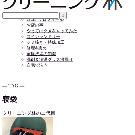
店舗情報
お問い合わせ
２代目のブログ
2代目 プロフィール
お店の事
やってはダメをやってみた
コインランドリー
シミ抜き・特殊加工
修理&染め
家庭洗濯の知識
洗剤＆洗濯グッズ深掘り
自宅で洗う
― TAG ―
寝袋
クリーニング林のニ代目