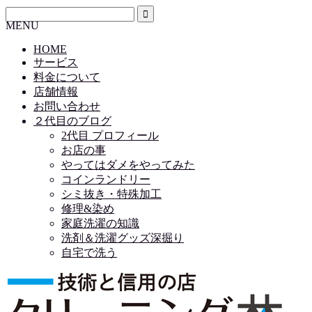
MENU
HOME
サービス
料金について
店舗情報
お問い合わせ
２代目のブログ
2代目 プロフィール
お店の事
やってはダメをやってみた
コインランドリー
シミ抜き・特殊加工
修理&染め
家庭洗濯の知識
洗剤＆洗濯グッズ深掘り
自宅で洗う
HOME
サービス
料金について