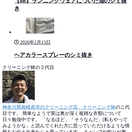
【on】ランニングウェアについた油のシミ抜
き
2026年2月15日
ヘアカラースプレーのシミ抜き
クリーニング林の２代目
神奈川県相模原市のクリーニング店、クリーニング林
のニ代
目です。 簡単なようで実は奥が深く複雑な衣類について
日々勉強中です。 「なるほど」「そうなんだ」[私もやって
みようかな」と読んでくれた方に思っていただけるような情
報をお伝え出来たらと思っています。 キャンプや釣りが趣