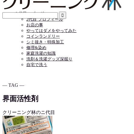
店舗情報
お問い合わせ
２代目のブログ
2代目 プロフィール
お店の事
やってはダメをやってみた
コインランドリー
シミ抜き・特殊加工
修理&染め
家庭洗濯の知識
洗剤＆洗濯グッズ深掘り
自宅で洗う
― TAG ―
界面活性剤
クリーニング林のニ代目