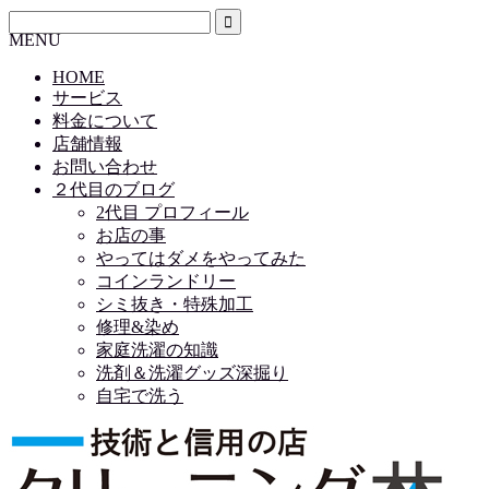
MENU
HOME
サービス
料金について
店舗情報
お問い合わせ
２代目のブログ
2代目 プロフィール
お店の事
やってはダメをやってみた
コインランドリー
シミ抜き・特殊加工
修理&染め
家庭洗濯の知識
洗剤＆洗濯グッズ深掘り
自宅で洗う
HOME
サービス
料金について