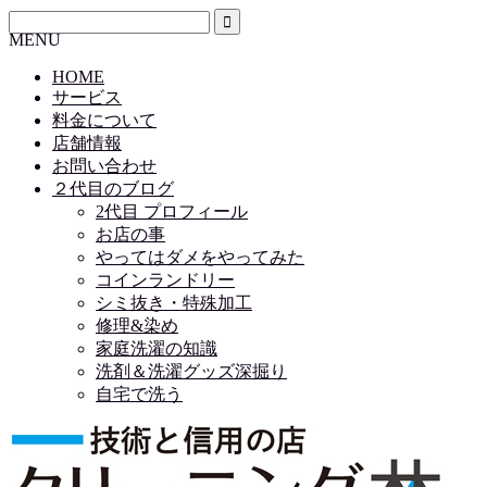
MENU
HOME
サービス
料金について
店舗情報
お問い合わせ
２代目のブログ
2代目 プロフィール
お店の事
やってはダメをやってみた
コインランドリー
シミ抜き・特殊加工
修理&染め
家庭洗濯の知識
洗剤＆洗濯グッズ深掘り
自宅で洗う
HOME
サービス
料金について