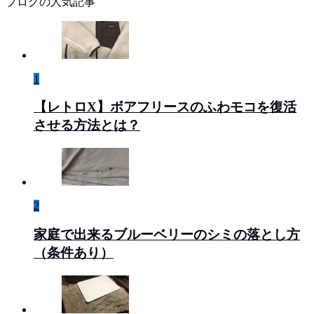
ブログの人気記事
1
【レトロX】ボアフリースのふわモコを復活
させる方法とは？
2
家庭で出来るブルーベリーのシミの落とし方
（条件あり）