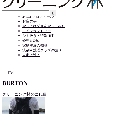
店舗情報
お問い合わせ
２代目のブログ
2代目 プロフィール
お店の事
やってはダメをやってみた
コインランドリー
シミ抜き・特殊加工
修理&染め
家庭洗濯の知識
洗剤＆洗濯グッズ深掘り
自宅で洗う
― TAG ―
BURTON
クリーニング林のニ代目