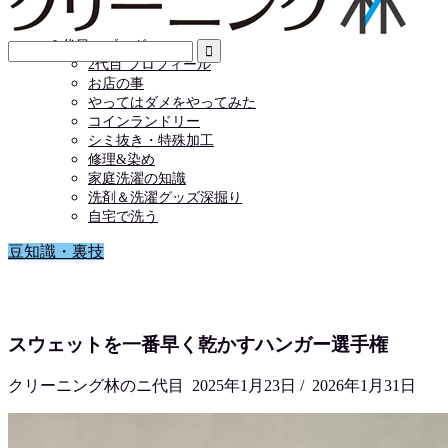
店舗情報
お問い合わせ
２代目のブログ
2代目 プロフィール
お店の事
やってはダメをやってみた
コインランドリー
シミ抜き・特殊加工
修理&染め
家庭洗濯の知識
洗剤＆洗濯グッズ深掘り
自宅で洗う
豆知識・裏技
スウェットを一番早く乾かすハンガー選手権
クリーニング林のニ代目
2025年1月23日
/
2026年1月31日