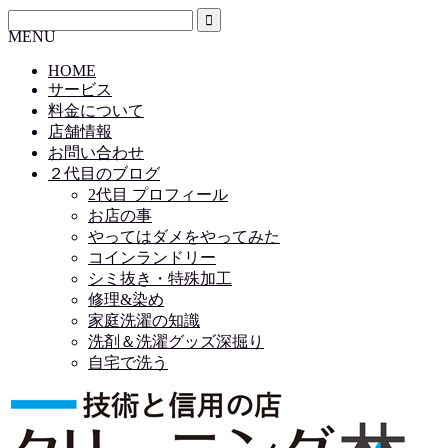
MENU
HOME
サービス
料金について
店舗情報
お問い合わせ
２代目のブログ
2代目 プロフィール
お店の事
やってはダメをやってみた
コインランドリー
シミ抜き・特殊加工
修理&染め
家庭洗濯の知識
洗剤＆洗濯グッズ深掘り
自宅で洗う
HOME
サービス
料金について