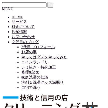
MENU
HOME
サービス
料金について
店舗情報
お問い合わせ
２代目のブログ
2代目 プロフィール
お店の事
やってはダメをやってみた
コインランドリー
シミ抜き・特殊加工
修理&染め
家庭洗濯の知識
洗剤＆洗濯グッズ深掘り
自宅で洗う
HOME
サービス
料金について