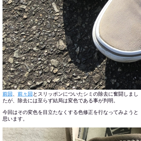
前回
、
前々回
とスリッポンについたシミの除去に奮闘しまし
たが、除去には至らず結局は変色である事が判明。
今回はその変色を目立たなくする色修正を行なってみようと
思います。