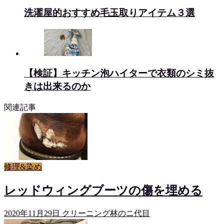
洗濯屋的おすすめ毛玉取りアイテム３選
【検証】キッチン泡ハイターで衣類のシミ抜
きは出来るのか
関連記事
修理&染め
レッドウィングブーツの傷を埋める
2020年11月29日
クリーニング林のニ代目