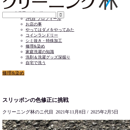
店舗情報
お問い合わせ
２代目のブログ
2代目 プロフィール
お店の事
やってはダメをやってみた
コインランドリー
シミ抜き・特殊加工
修理&染め
家庭洗濯の知識
洗剤＆洗濯グッズ深掘り
自宅で洗う
修理&染め
スリッポンの色修正に挑戦
クリーニング林のニ代目
2021年11月8日
/
2025年2月5日