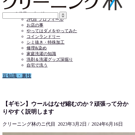
店舗情報
お問い合わせ
２代目のブログ
2代目 プロフィール
お店の事
やってはダメをやってみた
コインランドリー
シミ抜き・特殊加工
修理&染め
家庭洗濯の知識
洗剤＆洗濯グッズ深掘り
自宅で洗う
豆知識・裏技
【ギモン】ウールはなぜ縮むのか？頑張って分か
りやすく説明します
クリーニング林のニ代目
2023年3月2日
/
2024年6月16日