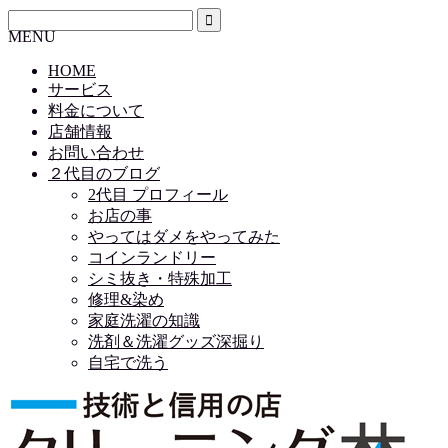
MENU
HOME
サービス
料金について
店舗情報
お問い合わせ
２代目のブログ
2代目 プロフィール
お店の事
やってはダメをやってみた
コインランドリー
シミ抜き・特殊加工
修理&染め
家庭洗濯の知識
洗剤＆洗濯グッズ深掘り
自宅で洗う
HOME
サービス
料金について